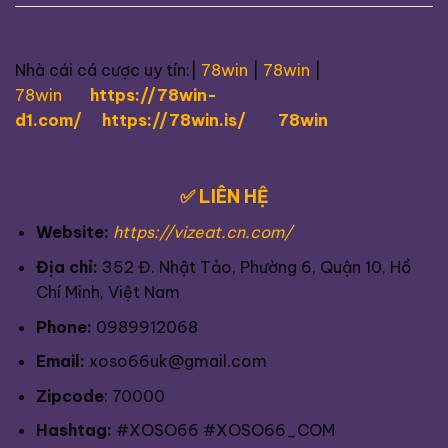
Nhà cái cá cược uy tín:|
78win
|
78win
|
78win
https://78win-
d1.com/
https://78win.is/
78win
✅ LIÊN HỆ
Website:
https://vizeat.cn.com/
Địa chỉ:
352 Đ. Nhật Tảo, Phường 6, Quận 10, Hồ
Chí Minh, Việt Nam
Phone:
0989912068
Email:
xoso66uk@gmail.com
Zipcode
: 70000
Hashtag:
#XOSO66 #XOSO66_COM