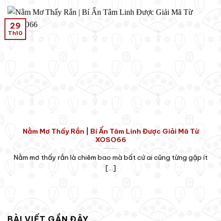
29
Th10
Nằm Mơ Thấy Rắn | Bí Ẩn Tâm Linh Được Giải Mã Từ
XOSO66
Nằm mơ thấy rắn là chiêm bao mà bất cứ ai cũng từng gặp ít
[...]
BÀI VIẾT GẦN ĐÂY