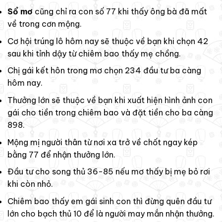
Sổ mơ
cũng chỉ ra con số 77 khi thấy ông bà đã mất
về trong cơn mộng.
Cơ hội trúng lô hôm nay sẽ thuộc về bạn khi chọn 42
sau khi tỉnh dậy từ chiêm bao thấy mẹ chồng.
Chị gái kết hôn trong mơ chọn 234 đầu tư ba càng
hôm nay.
Thưởng lớn sẽ thuộc về bạn khi xuất hiện hình ảnh con
gái cho tiền trong chiêm bao và đặt tiền cho ba càng
898.
Mộng mị người thân từ nơi xa trở về chốt ngay kép
bằng 77 để nhận thưởng lớn.
Đầu tư cho song thủ 36-85 nếu mơ thấy bị mẹ bỏ rơi
khi còn nhỏ.
Chiêm bao thấy em gái sinh con thì đừng quên đầu tư
lớn cho bạch thủ 10 để là người may mắn nhận thưởng.