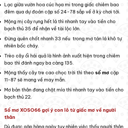
Lạc giữa vườn hoa cúc họa mi trong giấc chiêm bao
đêm qua dự đoán cặp số 24-78 sắp về ở kỳ chơi tới.
Mộng mị cây rụng hết lá thì nhanh tay vào tiền cho
bạch thủ 35 để nhận về tài lộc lớn.
Đừng quên chốt nhanh 33 nếu trong mơ tán lá khô tự
nhiên bốc cháy.
Trèo cây ổi hái quả là hình ảnh xuất hiện trong chiêm
bao thì đánh ngay ba càng 135.
Mộng thấy cây tre cao chọc trời thì theo
sổ mơ
cặp
11-87 sẽ mang về may mắn.
Mơ bản thân đang chặt mía thì nhanh tay vào tiền cho
bạch thủ 22.
Sổ mơ XOSO66 gợi ý con lô từ giấc mơ về người
thân
Dù được gặp hàng ngày tuy nhiên việc thấy người thân