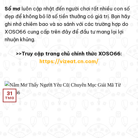
Sổ mơ
luôn cập nhật đến người chơi rất nhiều con số
đẹp để không bỏ lỡ số tiền thưởng có giá trị. Bạn hãy
ghi nhớ chiêm bao và so sánh với các trường hợp do
XOSO66 cung cấp trên đây để đầu tư mang lại lợi
nhuận khủng.
>>Truy cập trang chủ chính thức XOSO66:
https://vizeat.cn.com/
31
Th10