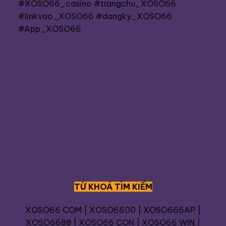
#XOSO66_casino #trangchu_XOSO66
#linkvao_XOSO66 #dangky_XOSO66
#App_XOSO66
TỪ KHOÁ TÌM KIẾM
XOSO66 COM | XOSO6600 | XOSO666AP |
XOSO6688 | XOSO66 CON | XOSO66 WIN |