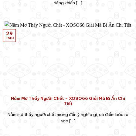
riêng khiến [...]
29
Th10
Nằm Mơ Thấy Người Chết – XOSO66 Giải Mã Bí Ẩn Chi
Tiết
Nằm mơ thấy người chết mang đến ý nghĩa gì, có điềm báo ra
sao [...]