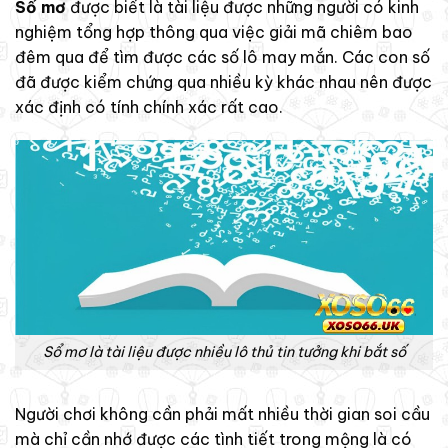
Sổ mơ
được biết là tài liệu được những người có kinh
nghiệm tổng hợp thông qua việc giải mã chiêm bao
đêm qua để tìm được các số lô may mắn. Các con số
đã được kiểm chứng qua nhiều kỳ khác nhau nên được
xác định có tính chính xác rất cao.
Sổ mơ là tài liệu được nhiều lô thủ tin tưởng khi bắt số
Người chơi không cần phải mất nhiều thời gian soi cầu
mà chỉ cần nhớ được các tình tiết trong mộng là có