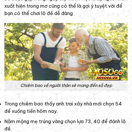
xuất hiện trong mơ cũng có thể là gợi ý tuyệt vời để
bạn có thể chơi lô đề dễ dàng
Chiêm bao về người thân sẽ mang đến số đẹp
Trong chiêm bao thấy anh trai xây nhà mới chọn 54
để xuống tiền hôm nay.
Nằm mộng mẹ trúng vàng chọn lựa 73, 40 để đánh lô
đề.